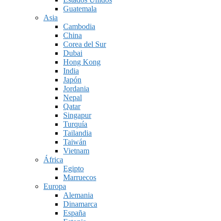
Guatemala
Asia
Cambodia
China
Corea del Sur
Dubai
Hong Kong
India
Japón
Jordania
Nepal
Qatar
Singapur
Turquía
Tailandia
Taiwán
Vietnam
África
Egipto
Marruecos
Europa
Alemania
Dinamarca
España