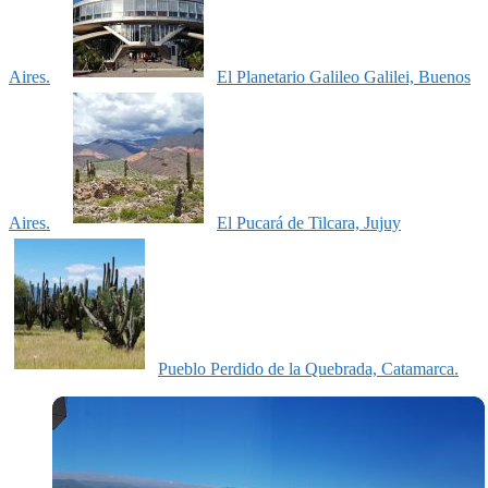
Aires.
El Planetario Galileo Galilei, Buenos
Aires.
El Pucará de Tilcara, Jujuy
Pueblo Perdido de la Quebrada, Catamarca.