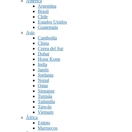
América
Argentina
Brasil
Chile
Estados Unidos
Guatemala
Asia
Cambodia
China
Corea del Sur
Dubai
Hong Kong
India
Japón
Jordania
Nepal
Qatar
Singapur
Turquía
Tailandia
Taiwán
Vietnam
África
Egipto
Marruecos