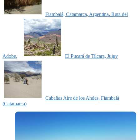
Fiambalá, Catamarca, Argentina. Ruta del
Adobe.
El Pucará de Tilcara, Jujuy
Cabañas Aire de los Andes, Fiambalá
(Catamarca)