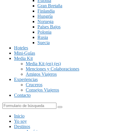
Estonia
Gran Bretaña
Finlandia
Hungría
Noruega
Países Bajos
Polonia
Rusia
Suecia
Hoteles
Mini-Guías
Media Kit
Media Kit (en) (es)
Menciones y Colaboraciones
Amigos Viajeros
Experiencias
Cruceros
Consejos Viajeros
Contacto
Buscar
Inicio
Yo soy
Destinos