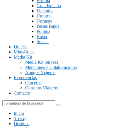
Estonia
Gran Bretaña
Finlandia
Hungría
Noruega
Países Bajos
Polonia
Rusia
Suecia
Hoteles
Mini-Guías
Media Kit
Media Kit (en) (es)
Menciones y Colaboraciones
Amigos Viajeros
Experiencias
Cruceros
Consejos Viajeros
Contacto
Buscar
Inicio
Yo soy
Destinos