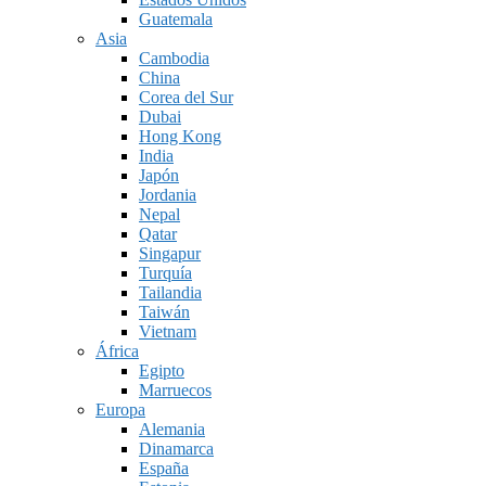
Guatemala
Asia
Cambodia
China
Corea del Sur
Dubai
Hong Kong
India
Japón
Jordania
Nepal
Qatar
Singapur
Turquía
Tailandia
Taiwán
Vietnam
África
Egipto
Marruecos
Europa
Alemania
Dinamarca
España