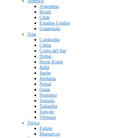
América
Argentina
Brasil
Chile
Estados Unidos
Guatemala
Asia
Cambodia
China
Corea del Sur
Dubai
Hong Kong
India
Japón
Jordania
Nepal
Qatar
Singapur
Turquía
Tailandia
Taiwán
Vietnam
África
Egipto
Marruecos