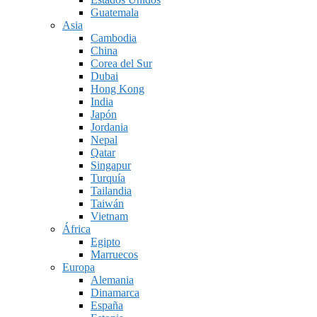
Guatemala
Asia
Cambodia
China
Corea del Sur
Dubai
Hong Kong
India
Japón
Jordania
Nepal
Qatar
Singapur
Turquía
Tailandia
Taiwán
Vietnam
África
Egipto
Marruecos
Europa
Alemania
Dinamarca
España