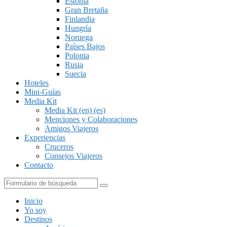
Estonia
Gran Bretaña
Finlandia
Hungría
Noruega
Países Bajos
Polonia
Rusia
Suecia
Hoteles
Mini-Guías
Media Kit
Media Kit (en) (es)
Menciones y Colaboraciones
Amigos Viajeros
Experiencias
Cruceros
Consejos Viajeros
Contacto
Buscar
Inicio
Yo soy
Destinos