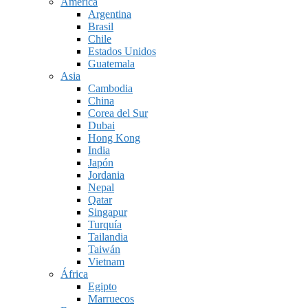
América
Argentina
Brasil
Chile
Estados Unidos
Guatemala
Asia
Cambodia
China
Corea del Sur
Dubai
Hong Kong
India
Japón
Jordania
Nepal
Qatar
Singapur
Turquía
Tailandia
Taiwán
Vietnam
África
Egipto
Marruecos