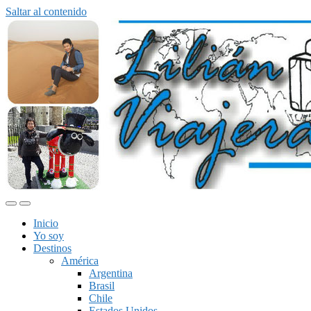
Saltar al contenido
Alternar
Alternar
el
el
Inicio
menú
campo
Yo soy
móvil
de
Destinos
búsqueda
América
Argentina
Brasil
Chile
Estados Unidos