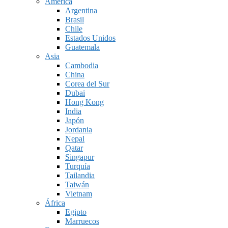
América
Argentina
Brasil
Chile
Estados Unidos
Guatemala
Asia
Cambodia
China
Corea del Sur
Dubai
Hong Kong
India
Japón
Jordania
Nepal
Qatar
Singapur
Turquía
Tailandia
Taiwán
Vietnam
África
Egipto
Marruecos