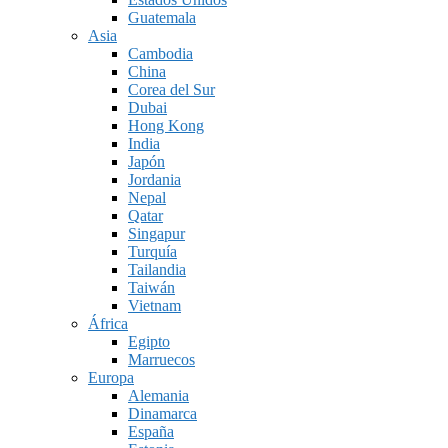
Guatemala
Asia
Cambodia
China
Corea del Sur
Dubai
Hong Kong
India
Japón
Jordania
Nepal
Qatar
Singapur
Turquía
Tailandia
Taiwán
Vietnam
África
Egipto
Marruecos
Europa
Alemania
Dinamarca
España