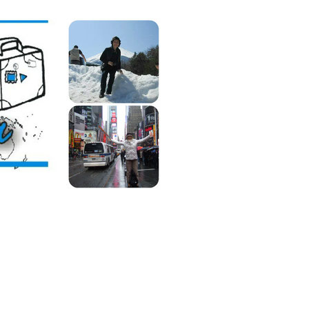
Lilián
Viajera,
Blog
de
Viajes