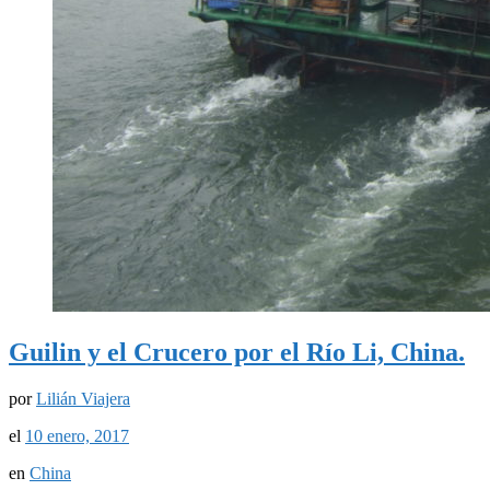
Guilin y el Crucero por el Río Li, China.
por
Lilián Viajera
el
10 enero, 2017
en
China