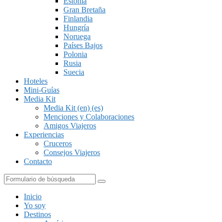
Estonia
Gran Bretaña
Finlandia
Hungría
Noruega
Países Bajos
Polonia
Rusia
Suecia
Hoteles
Mini-Guías
Media Kit
Media Kit (en) (es)
Menciones y Colaboraciones
Amigos Viajeros
Experiencias
Cruceros
Consejos Viajeros
Contacto
Buscar
Inicio
Yo soy
Destinos