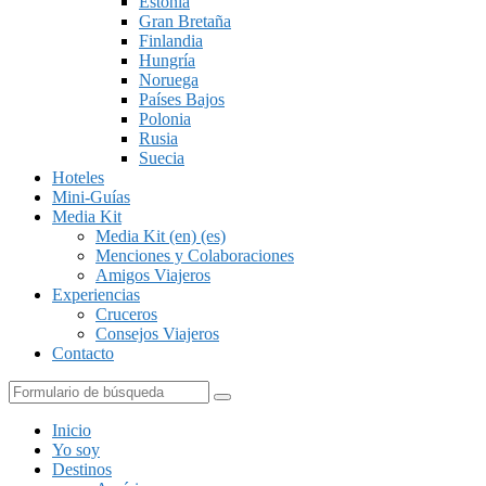
Estonia
Gran Bretaña
Finlandia
Hungría
Noruega
Países Bajos
Polonia
Rusia
Suecia
Hoteles
Mini-Guías
Media Kit
Media Kit (en) (es)
Menciones y Colaboraciones
Amigos Viajeros
Experiencias
Cruceros
Consejos Viajeros
Contacto
Buscar
Inicio
Yo soy
Destinos