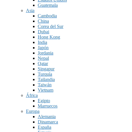
Guatemala
Asia
Cambodia
China
Corea del Sur
Dubai
Hong Kong
India
Japón
Jordania
Nepal
Qatar
Singapur
Turquía
Tailandia
Taiwán
Vietnam
África
Egipto
Marruecos
Europa
Alemania
Dinamarca
España