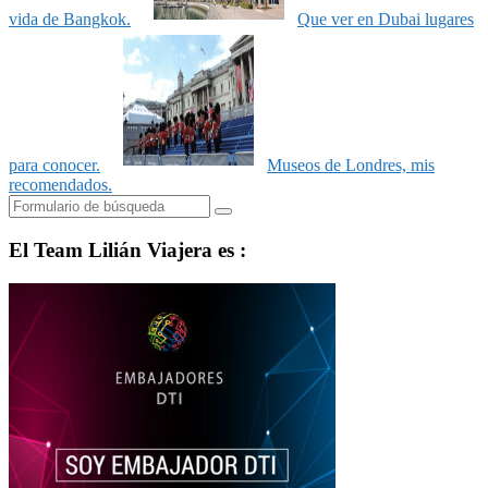
vida de Bangkok.
Que ver en Dubai lugares
para conocer.
Museos de Londres, mis
recomendados.
Buscar
El Team Lilián Viajera es :