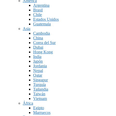
América
Argentina
Brasil
Chile
Estados Unidos
Guatemala
Asia
Cambodia
China
Corea del Sur
Dubai
Hong Kong
India
Japón
Jordania
Nepal
Qatar
Singapur
Turquía
Tailandia
Taiwán
Vietnam
África
Egipto
Marruecos