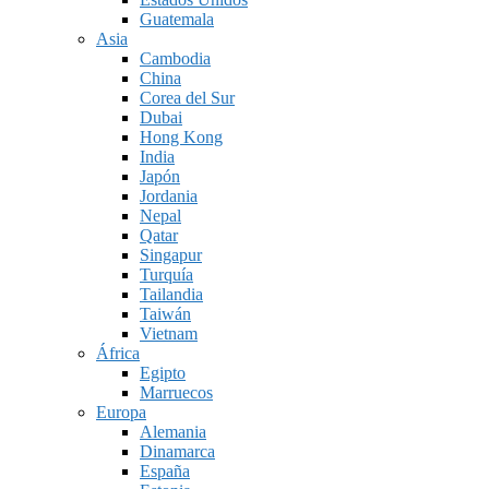
Guatemala
Asia
Cambodia
China
Corea del Sur
Dubai
Hong Kong
India
Japón
Jordania
Nepal
Qatar
Singapur
Turquía
Tailandia
Taiwán
Vietnam
África
Egipto
Marruecos
Europa
Alemania
Dinamarca
España