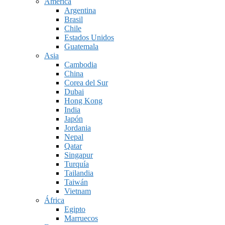
América
Argentina
Brasil
Chile
Estados Unidos
Guatemala
Asia
Cambodia
China
Corea del Sur
Dubai
Hong Kong
India
Japón
Jordania
Nepal
Qatar
Singapur
Turquía
Tailandia
Taiwán
Vietnam
África
Egipto
Marruecos