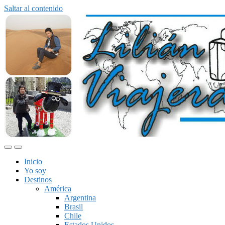
Saltar al contenido
Alternar
Alternar
el
el
Inicio
menú
campo
Yo soy
móvil
de
Destinos
búsqueda
América
Argentina
Brasil
Chile
Estados Unidos