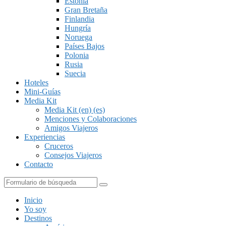
Estonia
Gran Bretaña
Finlandia
Hungría
Noruega
Países Bajos
Polonia
Rusia
Suecia
Hoteles
Mini-Guías
Media Kit
Media Kit (en) (es)
Menciones y Colaboraciones
Amigos Viajeros
Experiencias
Cruceros
Consejos Viajeros
Contacto
Buscar
Inicio
Yo soy
Destinos