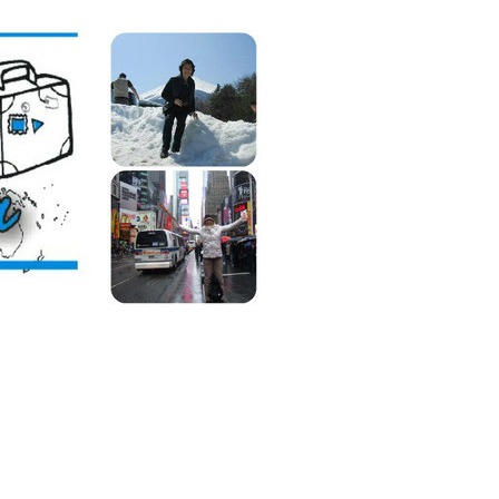
Lilián
Viajera,
Blog
de
Viajes