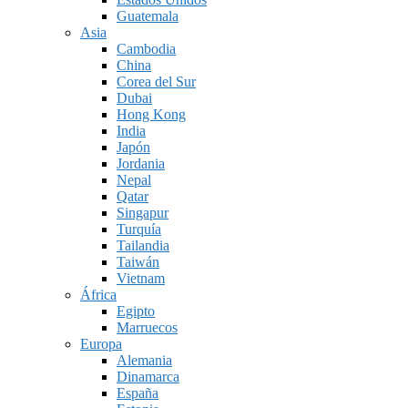
Guatemala
Asia
Cambodia
China
Corea del Sur
Dubai
Hong Kong
India
Japón
Jordania
Nepal
Qatar
Singapur
Turquía
Tailandia
Taiwán
Vietnam
África
Egipto
Marruecos
Europa
Alemania
Dinamarca
España