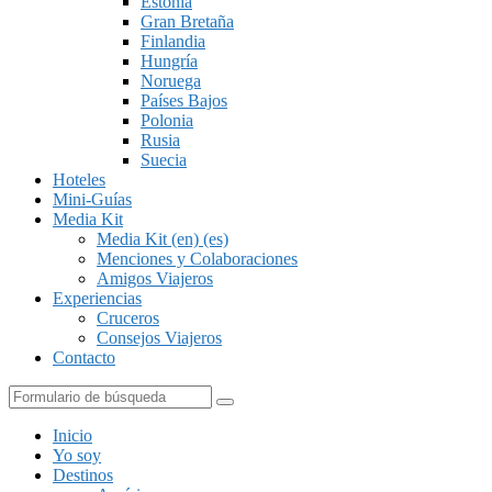
Estonia
Gran Bretaña
Finlandia
Hungría
Noruega
Países Bajos
Polonia
Rusia
Suecia
Hoteles
Mini-Guías
Media Kit
Media Kit (en) (es)
Menciones y Colaboraciones
Amigos Viajeros
Experiencias
Cruceros
Consejos Viajeros
Contacto
Buscar
Inicio
Yo soy
Destinos