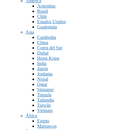
América
Argentina
Brasil
Chile
Estados Unidos
Guatemala
Asia
Cambodia
China
Corea del Sur
Dubai
Hong Kong
India
Japón
Jordania
Nepal
Qatar
Singapur
Turquía
Tailandia
Taiwán
Vietnam
África
Egipto
Marruecos