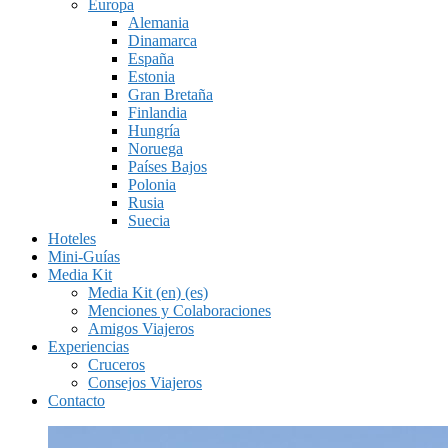
Europa
Alemania
Dinamarca
España
Estonia
Gran Bretaña
Finlandia
Hungría
Noruega
Países Bajos
Polonia
Rusia
Suecia
Hoteles
Mini-Guías
Media Kit
Media Kit (en) (es)
Menciones y Colaboraciones
Amigos Viajeros
Experiencias
Cruceros
Consejos Viajeros
Contacto