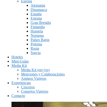
Europa
Alemania
Dinamarca
España
Estonia
Gran Bretaña
Finlandia
Hungría
Noruega
Países Bajos
Polonia
Rusia
Suecia
Hoteles
Mini-Guías
Media Kit
Media Kit (en) (es)
Menciones y Colaboraciones
Amigos Viajeros
Experiencias
Cruceros
Consejos Viajeros
Contacto