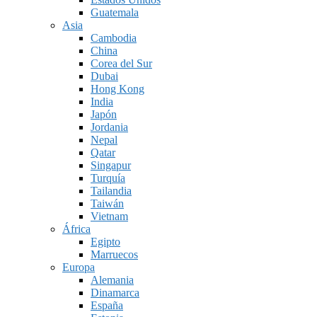
Guatemala
Asia
Cambodia
China
Corea del Sur
Dubai
Hong Kong
India
Japón
Jordania
Nepal
Qatar
Singapur
Turquía
Tailandia
Taiwán
Vietnam
África
Egipto
Marruecos
Europa
Alemania
Dinamarca
España