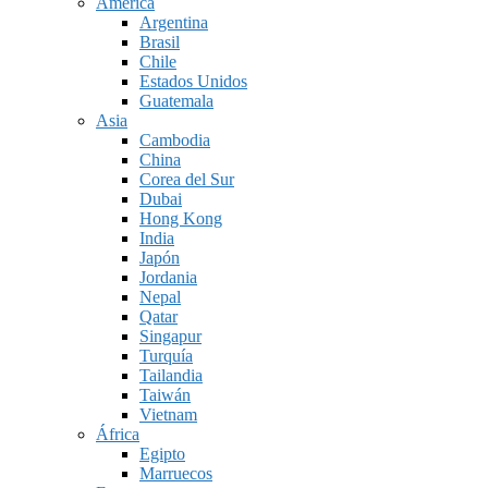
América
Argentina
Brasil
Chile
Estados Unidos
Guatemala
Asia
Cambodia
China
Corea del Sur
Dubai
Hong Kong
India
Japón
Jordania
Nepal
Qatar
Singapur
Turquía
Tailandia
Taiwán
Vietnam
África
Egipto
Marruecos