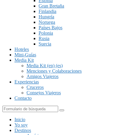
Estonia
Gran Bretaña
Finlandia
Hungría
Noruega
Países Bajos
Polonia
Rusia
Suecia
Hoteles
Mini-Guías
Media Kit
Media Kit (en) (es)
Menciones y Colaboraciones
Amigos Viajeros
Experiencias
Cruceros
Consejos Viajeros
Contacto
Buscar
Inicio
Yo soy
Destinos