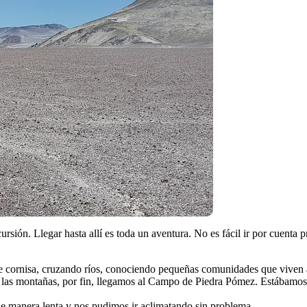
sión. Llegar hasta allí es toda un aventura. No es fácil ir por cuenta
e cornisa, cruzando ríos, conociendo pequeñas comunidades que viven 
 las montañas, por fin, llegamos al Campo de Piedra Pómez. Estábamos 
s de manera lenta y nos pudimos ir aclimatando sin problema.