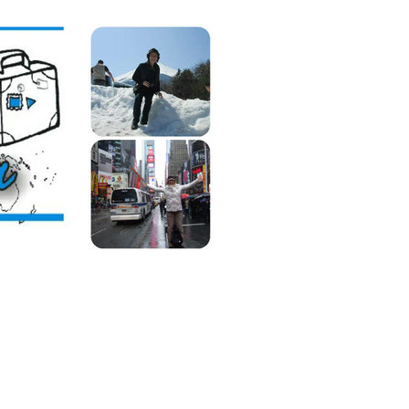
Lilián
Viajera,
Blog
de
Viajes