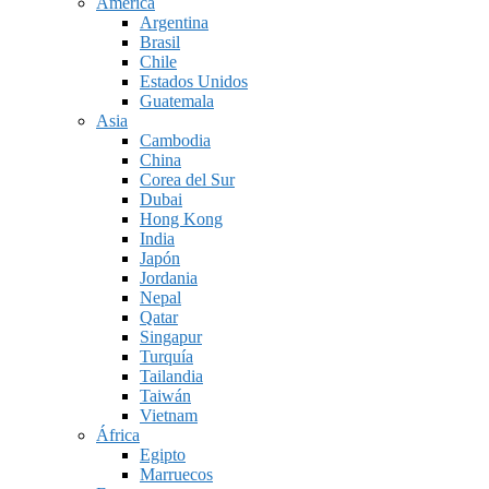
América
Argentina
Brasil
Chile
Estados Unidos
Guatemala
Asia
Cambodia
China
Corea del Sur
Dubai
Hong Kong
India
Japón
Jordania
Nepal
Qatar
Singapur
Turquía
Tailandia
Taiwán
Vietnam
África
Egipto
Marruecos