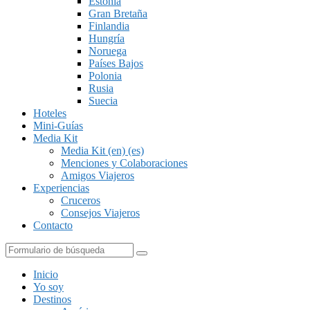
Estonia
Gran Bretaña
Finlandia
Hungría
Noruega
Países Bajos
Polonia
Rusia
Suecia
Hoteles
Mini-Guías
Media Kit
Media Kit (en) (es)
Menciones y Colaboraciones
Amigos Viajeros
Experiencias
Cruceros
Consejos Viajeros
Contacto
Buscar
Inicio
Yo soy
Destinos