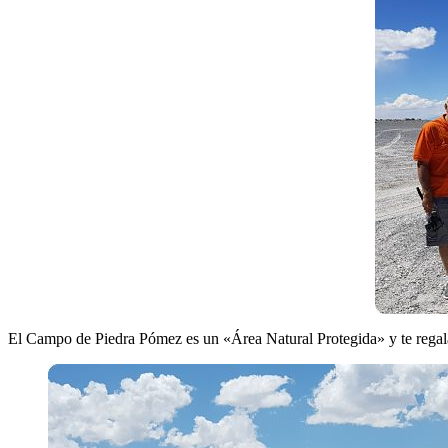
El Campo de Piedra Pómez es un «Área Natural Protegida» y te regala 