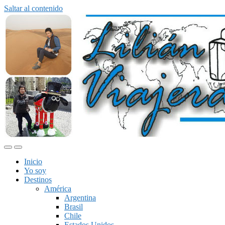
Saltar al contenido
Alternar
Alternar
el
el
Inicio
menú
campo
Yo soy
móvil
de
Destinos
búsqueda
América
Argentina
Brasil
Chile
Estados Unidos