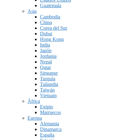
Guatemala
Asia
Cambodia
China
Corea del Sur
Dubai
Hong Kong
India
Japón
Jordania
Nepal
Qatar
Singapur
Turquía
Tailandia
Taiwán
Vietnam
África
Egipto
Marruecos
Europa
Alemania
Dinamarca
España