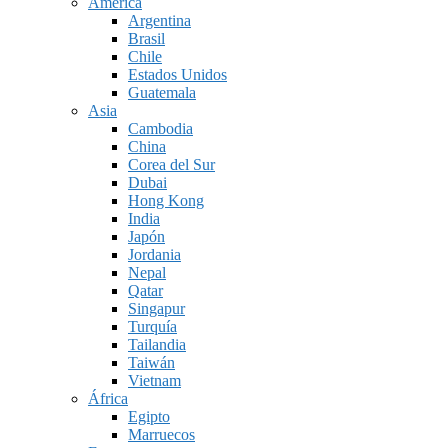
América
Argentina
Brasil
Chile
Estados Unidos
Guatemala
Asia
Cambodia
China
Corea del Sur
Dubai
Hong Kong
India
Japón
Jordania
Nepal
Qatar
Singapur
Turquía
Tailandia
Taiwán
Vietnam
África
Egipto
Marruecos