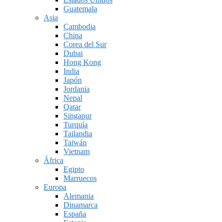
Guatemala
Asia
Cambodia
China
Corea del Sur
Dubai
Hong Kong
India
Japón
Jordania
Nepal
Qatar
Singapur
Turquía
Tailandia
Taiwán
Vietnam
África
Egipto
Marruecos
Europa
Alemania
Dinamarca
España