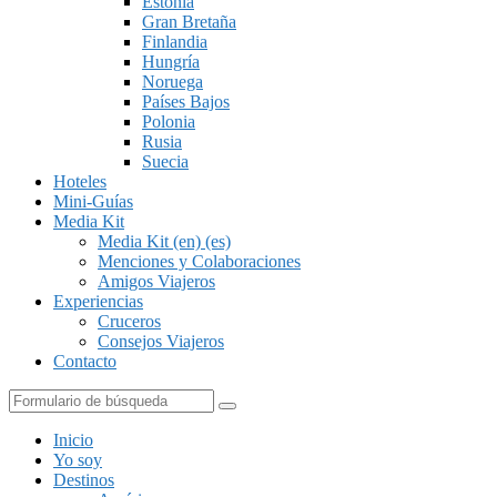
Estonia
Gran Bretaña
Finlandia
Hungría
Noruega
Países Bajos
Polonia
Rusia
Suecia
Hoteles
Mini-Guías
Media Kit
Media Kit (en) (es)
Menciones y Colaboraciones
Amigos Viajeros
Experiencias
Cruceros
Consejos Viajeros
Contacto
Buscar
Inicio
Yo soy
Destinos