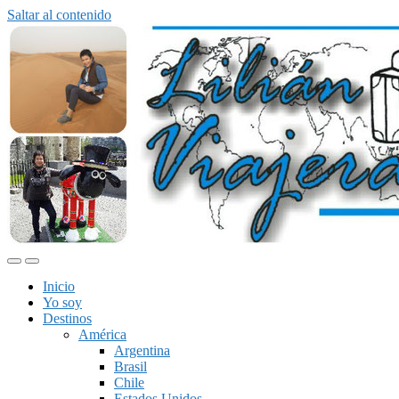
Saltar al contenido
Alternar
Alternar
el
el
Inicio
menú
campo
Yo soy
móvil
de
Destinos
búsqueda
América
Argentina
Brasil
Chile
Estados Unidos