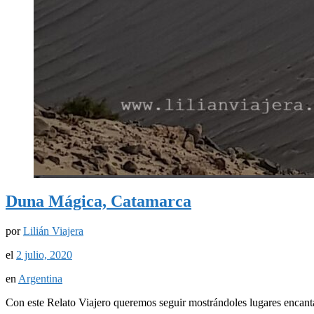
Duna Mágica, Catamarca
por
Lilián Viajera
el
2 julio, 2020
en
Argentina
Con este Relato Viajero queremos seguir mostrándoles lugares enca