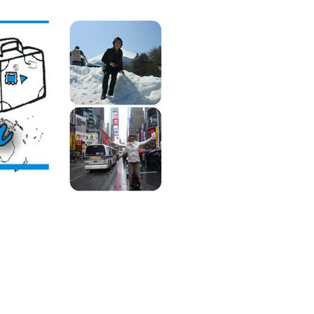
Lilián
Viajera,
Blog
de
Viajes