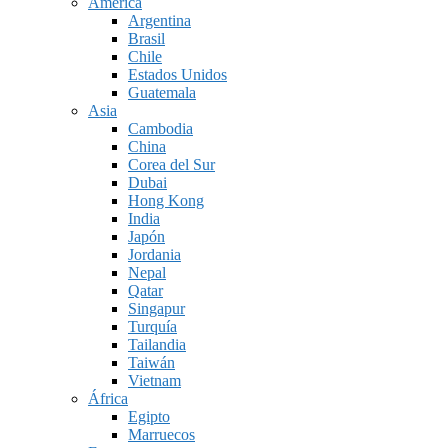
América
Argentina
Brasil
Chile
Estados Unidos
Guatemala
Asia
Cambodia
China
Corea del Sur
Dubai
Hong Kong
India
Japón
Jordania
Nepal
Qatar
Singapur
Turquía
Tailandia
Taiwán
Vietnam
África
Egipto
Marruecos