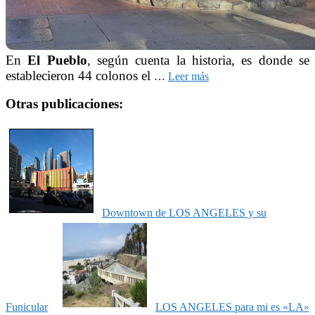
En
El Pueblo
, según cuenta la historia, es donde se
establecieron 44 colonos el
…
Leer más
Otras publicaciones:
Downtown de LOS ANGELES y su
Funicular
LOS ANGELES para mi es «LA»