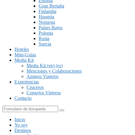
Estonia
Gran Bretaña
Finlandia
Hungría
Noruega
Países Bajos
Polonia
Rusia
Suecia
Hoteles
Mini-Guías
Media Kit
Media Kit (en) (es)
Menciones y Colaboraciones
Amigos Viajeros
Experiencias
Cruceros
Consejos Viajeros
Contacto
Buscar
Inicio
Yo soy
Destinos