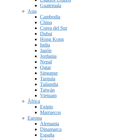
Guatemala
Asia
Cambodia
China
Corea del Sur
Dubai
Hong Kong
India
Japón
Jordania
Nepal
Qatar
Singapur
Turquía
Tailandia
Taiwán
Vietnam
África
Egipto
Marruecos
Europa
Alemania
Dinamarca
España