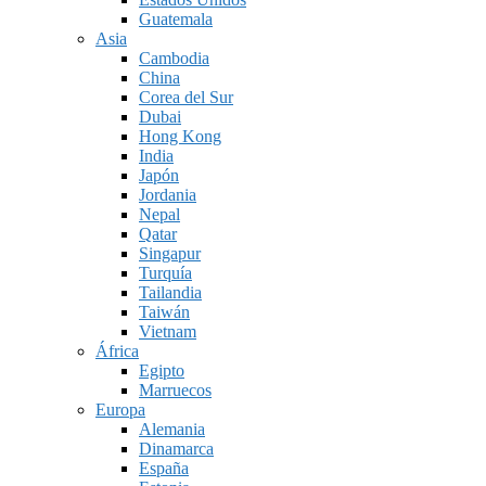
Guatemala
Asia
Cambodia
China
Corea del Sur
Dubai
Hong Kong
India
Japón
Jordania
Nepal
Qatar
Singapur
Turquía
Tailandia
Taiwán
Vietnam
África
Egipto
Marruecos
Europa
Alemania
Dinamarca
España