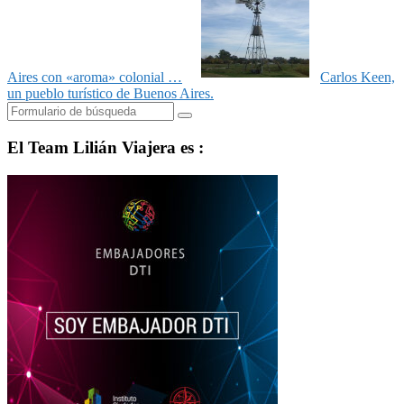
Aires con «aroma» colonial …
Carlos Keen,
un pueblo turístico de Buenos Aires.
Buscar
El Team Lilián Viajera es :