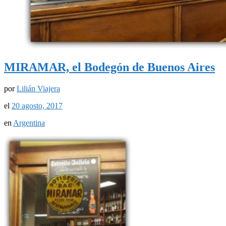
MIRAMAR, el Bodegón de Buenos Aires
por
Lilián Viajera
el
20 agosto, 2017
en
Argentina