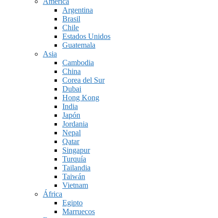
América
Argentina
Brasil
Chile
Estados Unidos
Guatemala
Asia
Cambodia
China
Corea del Sur
Dubai
Hong Kong
India
Japón
Jordania
Nepal
Qatar
Singapur
Turquía
Tailandia
Taiwán
Vietnam
África
Egipto
Marruecos