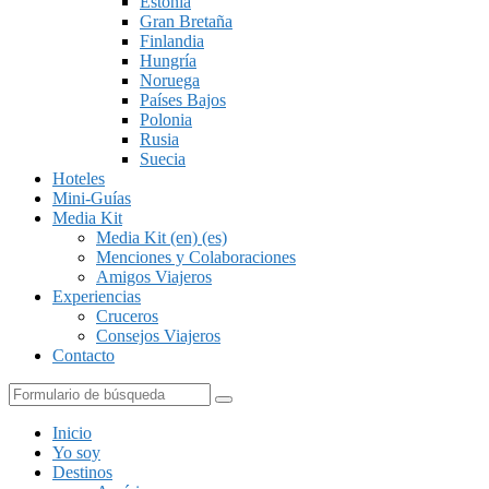
Estonia
Gran Bretaña
Finlandia
Hungría
Noruega
Países Bajos
Polonia
Rusia
Suecia
Hoteles
Mini-Guías
Media Kit
Media Kit (en) (es)
Menciones y Colaboraciones
Amigos Viajeros
Experiencias
Cruceros
Consejos Viajeros
Contacto
Buscar
Inicio
Yo soy
Destinos