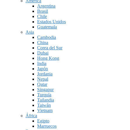
América
Argentina
Brasil
Chile
Estados Unidos
Guatemala
Asia
Cambodia
China
Corea del Sur
Dubai
Hong Kong
India
Japón
Jordania
Nepal
Qatar
Singapur
Turquía
Tailandia
Taiwán
Vietnam
África
Egipto
Marruecos