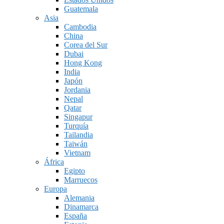
Guatemala
Asia
Cambodia
China
Corea del Sur
Dubai
Hong Kong
India
Japón
Jordania
Nepal
Qatar
Singapur
Turquía
Tailandia
Taiwán
Vietnam
África
Egipto
Marruecos
Europa
Alemania
Dinamarca
España