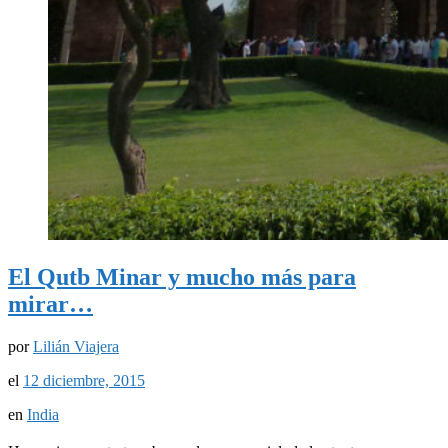
El Qutb Minar y mucho más para
mirar…
por
Lilián Viajera
el
12 diciembre, 2015
en
India