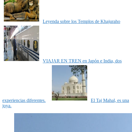
Leyenda sobre los Templos de Khajuraho
VIAJAR EN TREN en Japón e India, dos
experiencias diferentes.
El Taj Mahal, es una
joya.