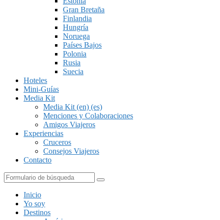
Estonia
Gran Bretaña
Finlandia
Hungría
Noruega
Países Bajos
Polonia
Rusia
Suecia
Hoteles
Mini-Guías
Media Kit
Media Kit (en) (es)
Menciones y Colaboraciones
Amigos Viajeros
Experiencias
Cruceros
Consejos Viajeros
Contacto
Buscar
Inicio
Yo soy
Destinos