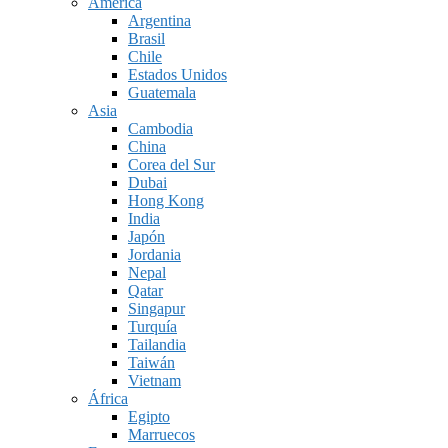
América
Argentina
Brasil
Chile
Estados Unidos
Guatemala
Asia
Cambodia
China
Corea del Sur
Dubai
Hong Kong
India
Japón
Jordania
Nepal
Qatar
Singapur
Turquía
Tailandia
Taiwán
Vietnam
África
Egipto
Marruecos