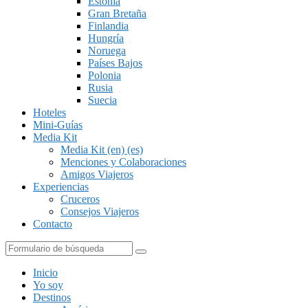
Estonia
Gran Bretaña
Finlandia
Hungría
Noruega
Países Bajos
Polonia
Rusia
Suecia
Hoteles
Mini-Guías
Media Kit
Media Kit (en) (es)
Menciones y Colaboraciones
Amigos Viajeros
Experiencias
Cruceros
Consejos Viajeros
Contacto
Buscar
Inicio
Yo soy
Destinos