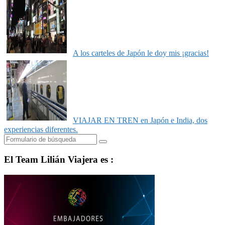
A los carteles de Japón le doy mis ¡gracias!
VIAJAR EN TREN en Japón e India, dos
experiencias diferentes.
Buscar
El Team Lilián Viajera es :