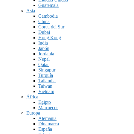
Guatemala
Asia
Cambodia
China
Corea del Sur
Dubai
Hong Kong
India
Japón
Jordania
Nepal
Qatar
Singapur
Turquía
Tailandia
Taiwán
Vietnam
África
Egipto
Marruecos
Europa
Alemania
Dinamarca
España