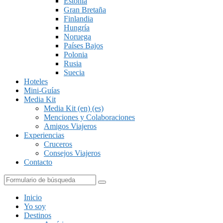
Estonia
Gran Bretaña
Finlandia
Hungría
Noruega
Países Bajos
Polonia
Rusia
Suecia
Hoteles
Mini-Guías
Media Kit
Media Kit (en) (es)
Menciones y Colaboraciones
Amigos Viajeros
Experiencias
Cruceros
Consejos Viajeros
Contacto
Buscar
Inicio
Yo soy
Destinos