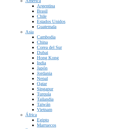
América
Argentina
Brasil
Chile
Estados Unidos
Guatemala
Asia
Cambodia
China
Corea del Sur
Dubai
Hong Kong
India
Japón
Jordania
Nepal
Qatar
Singapur
Turquía
Tailandia
Taiwán
Vietnam
África
Egipto
Marruecos