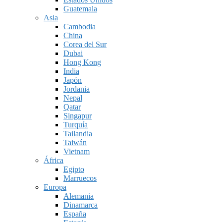
Guatemala
Asia
Cambodia
China
Corea del Sur
Dubai
Hong Kong
India
Japón
Jordania
Nepal
Qatar
Singapur
Turquía
Tailandia
Taiwán
Vietnam
África
Egipto
Marruecos
Europa
Alemania
Dinamarca
España