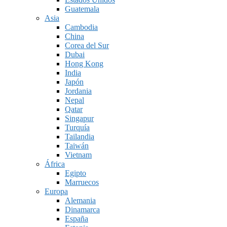
Guatemala
Asia
Cambodia
China
Corea del Sur
Dubai
Hong Kong
India
Japón
Jordania
Nepal
Qatar
Singapur
Turquía
Tailandia
Taiwán
Vietnam
África
Egipto
Marruecos
Europa
Alemania
Dinamarca
España