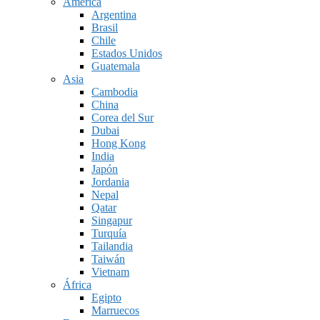
América
Argentina
Brasil
Chile
Estados Unidos
Guatemala
Asia
Cambodia
China
Corea del Sur
Dubai
Hong Kong
India
Japón
Jordania
Nepal
Qatar
Singapur
Turquía
Tailandia
Taiwán
Vietnam
África
Egipto
Marruecos