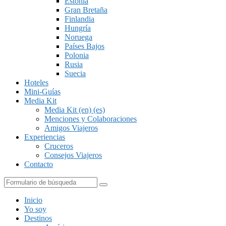
Estonia
Gran Bretaña
Finlandia
Hungría
Noruega
Países Bajos
Polonia
Rusia
Suecia
Hoteles
Mini-Guías
Media Kit
Media Kit (en) (es)
Menciones y Colaboraciones
Amigos Viajeros
Experiencias
Cruceros
Consejos Viajeros
Contacto
Buscar
Inicio
Yo soy
Destinos