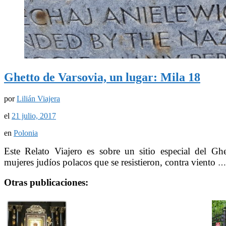
Ghetto de Varsovia, un lugar: Mila 18
por
Lilián Viajera
el
21 julio, 2017
en
Polonia
Este Relato Viajero es sobre un sitio especial del 
mujeres
judíos
polacos que se resistieron
, contra viento
Otras publicaciones: