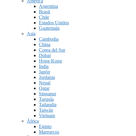
América
Argentina
Brasil
Chile
Estados Unidos
Guatemala
Asia
Cambodia
China
Corea del Sur
Dubai
Hong Kong
India
Japón
Jordania
Nepal
Qatar
Singapur
Turquía
Tailandia
Taiwán
Vietnam
África
Egipto
Marruecos