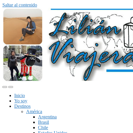
Saltar al contenido
Alternar
Alternar
el
el
Inicio
menú
campo
Yo soy
móvil
de
Destinos
búsqueda
América
Argentina
Brasil
Chile
Estados Unidos