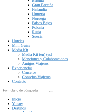
Estonia
Gran Bretaña
Finlandia
Hungría
Noruega
Países Bajos
Polonia
Rusia
Suecia
Hoteles
Mini-Guías
Media Kit
Media Kit (en) (es)
Menciones y Colaboraciones
Amigos Viajeros
Experiencias
Cruceros
Consejos Viajeros
Contacto
Buscar
Inicio
Yo soy
Destinos