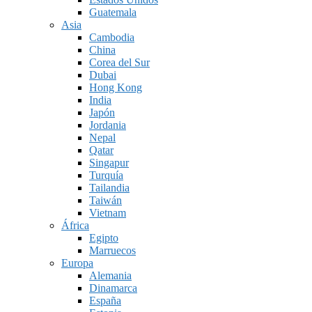
Guatemala
Asia
Cambodia
China
Corea del Sur
Dubai
Hong Kong
India
Japón
Jordania
Nepal
Qatar
Singapur
Turquía
Tailandia
Taiwán
Vietnam
África
Egipto
Marruecos
Europa
Alemania
Dinamarca
España