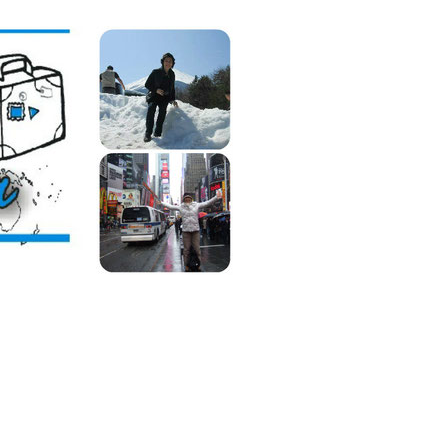
Lilián
Viajera,
Blog
de
Viajes